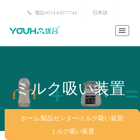
日本語
電話:0574-63577744
Toggle
navigat
ミルク吸い装置
ホーム
/
製品センター
/
ミルク吸い装置
/
ミルク吸い装置