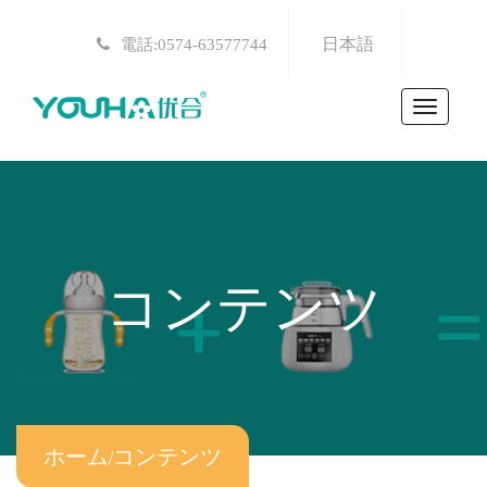
日本語
電話:0574-63577744
Toggle
navigat
コンテンツ
ホーム
/
コンテンツ